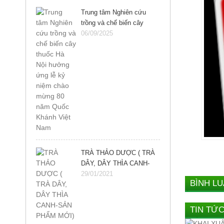
Trung tâm Nghiên cứu
trồng và chế biến cây
thuốc Hà Nội hưởng ứng
06/09/2025
lễ kỷ niệm chào mừng 80
năm Quốc Khánh Việt
Nam
TRÀ THẢO DƯỢC ( TRÀ
DÂY, DÂY THÌA CANH-
SẢN PHẨM MỚI)
29/01/2021
BÌNH L
TIN TỨ