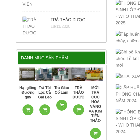
TRÀ THẢO DƯỢC
18/11/2020
DANH MỤC SẢN PHẨM
Hạt giống
Trà Túi
Trà Giảo
TRÀ
MỚI:
Đương
Lọc Cà
Cổ Lam
THẢO
TRÀ
quy
Gai Leo
DƯỢC
CÚC
HOA
VÀNG
VÀ KIM
TIỀN
THẢO