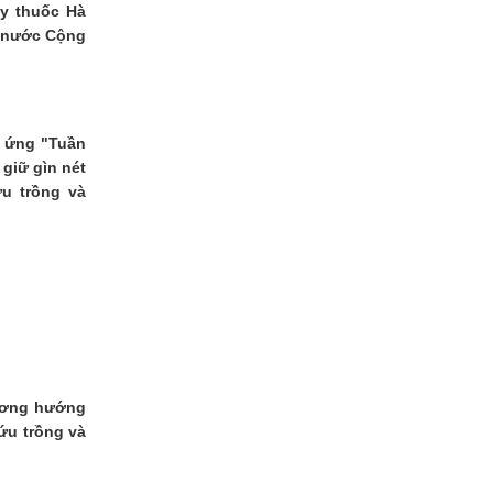
ây thuốc Hà
, nước Cộng
 ứng "Tuần
 giữ gìn nét
ứu trồng và
hương hướng
ứu trồng và