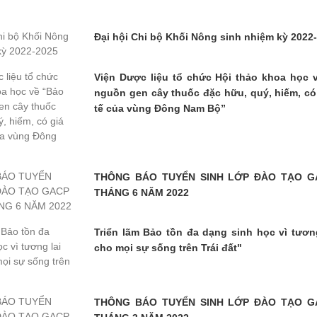
Đại hội Chi bộ Khối Nông sinh nhiệm kỳ 2022
Viện Dược liệu tổ chức Hội thảo khoa học 
nguồn gen cây thuốc đặc hữu, quý, hiếm, có g
tế của vùng Đông Nam Bộ”
THÔNG BÁO TUYỂN SINH LỚP ĐÀO TẠO G
THÁNG 6 NĂM 2022
Triển lãm Bảo tồn đa dạng sinh học vì tươn
cho mọi sự sống trên Trái đất"
THÔNG BÁO TUYỂN SINH LỚP ĐÀO TẠO G