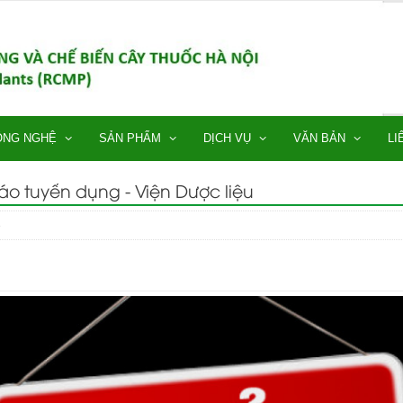
ÔNG NGHỆ
SẢN PHẨM
DỊCH VỤ
VĂN BẢN
LI
o tuyển dụng - Viện Dược liệu
8