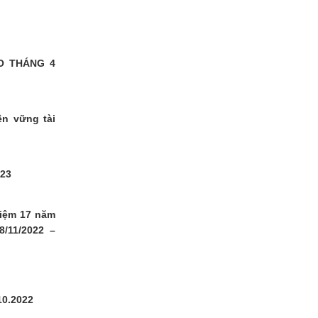
O THÁNG 4
n vững tài
023
niệm 17 năm
/11/2022 –
0.2022