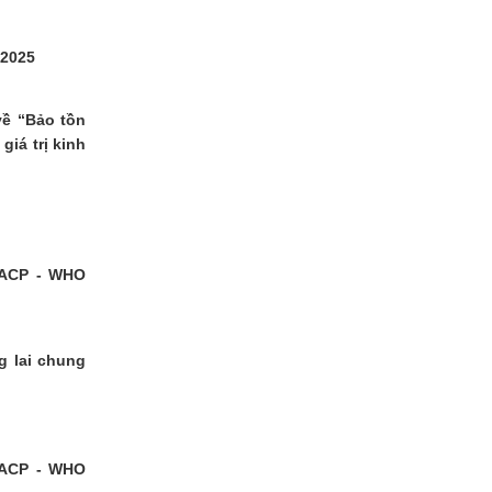
-2025
về “Bảo tồn
iá trị kinh
ACP - WHO
g lai chung
ACP - WHO