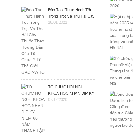
Đào Tạo “Thực Hành Tốt
Trồng Trọt Và Thu Hái Cây
Thuốc Theo Hướng Dẫn
18/01/2021
Của Tổ Chức Y Tế Thế
Giới GACP-WHO
TỔ CHỨC HỘI NGHỊ
KHOA HỌC NHÂN DỊP KỶ
NIỆM 60 NĂM THÀNH
07/12/2020
LẬP VIỆN