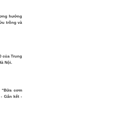
hương hướng
ứu trồng và
0 của Trung
Hà Nội.
c “Bữa cơm
- Gắn kết -