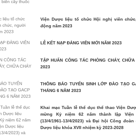
Viện Dược liệu tổ chức Hội nghị viên chức
động năm 2023
LỄ KẾT NẠP ĐẢNG VIÊN MỚI NĂM 2023
TẬP HUẤN CÔNG TÁC PHÒNG CHÁY, CHỮA
2023
THÔNG BÁO TUYỂN SINH LỚP ĐÀO TẠO G
THÁNG 6 NĂM 2023
Khai mạc Tuần lễ thể dục thể thao Viện Dượ
mừng Kỷ niệm 62 năm thành lập Viện 
(13/4/1961-13/4/2023) và Đại hội Công đoàn
Dược liệu khóa XVII nhiệm kỳ 2023-2028