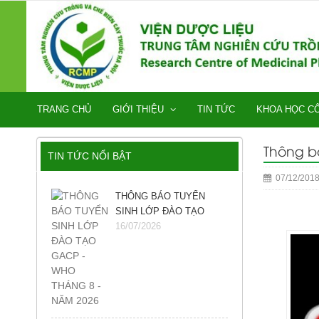
TRANG CHỦ
GIỚI THIỆU
TIN TỨC
KHOA HỌC C
Thông bá
TIN TỨC NỔI BẬT
07/12/201
THÔNG BÁO TUYỂN
SINH LỚP ĐÀO TẠO
GACP - WHO THÁNG 8 -
16/07/2026
NĂM 2026