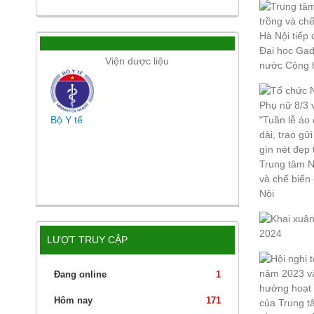
Viện dược liệu
Bộ Y tế
LƯỢT TRUY CẬP
Đang online
1
Hôm nay
171