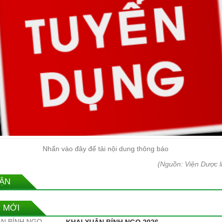
Nhấn vào đây để tải nội dung thông báo
(Nguồn: Viện Dược l
UẬN
C MỚI