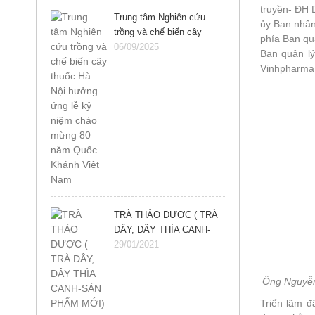
truyền- ĐH
Trung tâm Nghiên cứu
ủy Ban nhân
trồng và chế biến cây
phía Ban qu
thuốc Hà Nội hưởng ứng
06/09/2025
Ban quản lý
lễ kỷ niệm chào mừng 80
Vinhpharma,
năm Quốc Khánh Việt
Nam
TRÀ THẢO DƯỢC ( TRÀ
DÂY, DÂY THÌA CANH-
SẢN PHẨM MỚI)
29/01/2021
Ông Nguyễn
Triển lãm đ