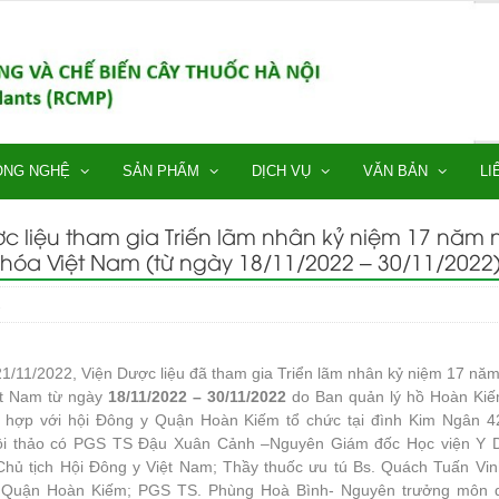
ÔNG NGHỆ
SẢN PHẨM
DỊCH VỤ
VĂN BẢN
LI
c liệu tham gia Triển lãm nhân kỷ niệm 17 năm 
hóa Việt Nam (từ ngày 18/11/2022 – 30/11/2022
2
1/11/2022, Viện Dược liệu đã tham gia Triển lãm nhân kỷ niệm 17 năm
ệt Nam từ ngày
18/11/2022 – 30/11/2022
do Ban quản lý hồ Hoàn Kiế
i hợp với hội Đông y Quận Hoàn Kiếm tổ chức tại đình Kim Ngân 4
i thảo có PGS TS Đậu Xuân Cảnh –Nguyên Giám đốc Học viện Y 
Chủ tịch Hội Đông y Việt Nam; Thầy thuốc ưu tú Bs. Quách Tuấn Vin
 Quận Hoàn Kiếm; PGS TS. Phùng Hoà Bình- Nguyên trưởng môn 