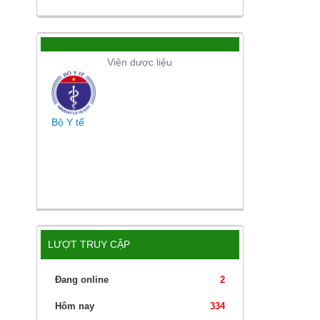
Viện dược liệu
Bộ Y tế
LƯỢT TRUY CẬP
Đang online
2
Hôm nay
334