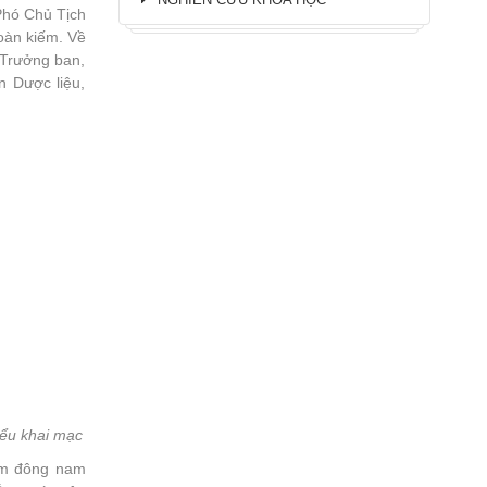
hó Chủ Tịch
oàn kiếm. Về
 Trưởng ban,
n Dược liệu,
ểu khai mạc
hẩm đông nam