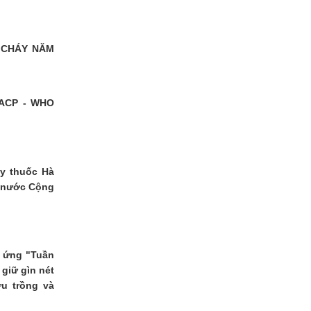
 CHÁY NĂM
ACP - WHO
ây thuốc Hà
, nước Cộng
 ứng "Tuần
 giữ gìn nét
ứu trồng và