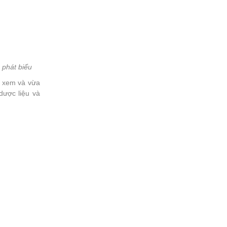
 phát biểu
a xem và vừa
dược liệu và