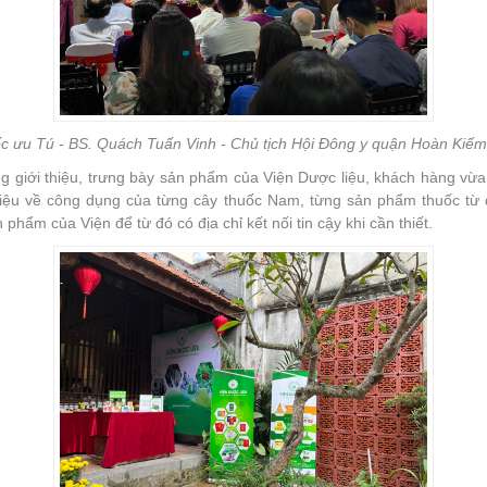
c ưu Tú - BS. Quách Tuấn Vinh - Chủ tịch Hội Đông y quận Hoàn Kiếm
ng giới thiệu, trưng bày sản phẩm của Viện Dược liệu, khách hàng vừ
hiệu về công dụng của từng cây thuốc Nam, từng sản phẩm thuốc từ 
 phẩm của Viện để từ đó có địa chỉ kết nối tin cậy khi cần thiết.