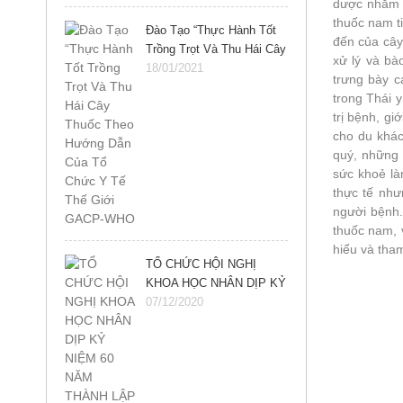
dược nhằm t
thuốc nam t
Đào Tạo “Thực Hành Tốt
đến của cây 
Trồng Trọt Và Thu Hái Cây
xử lý và bà
Thuốc Theo Hướng Dẫn
18/01/2021
trưng bày 
Của Tổ Chức Y Tế Thế
trong Thái y
Giới GACP-WHO
trị bệnh, g
cho du khác
quý, những 
sức khoẻ là
thực tế như
người bệnh.
thuốc nam, 
hiểu và th
TỔ CHỨC HỘI NGHỊ
KHOA HỌC NHÂN DỊP KỶ
NIỆM 60 NĂM THÀNH
07/12/2020
LẬP VIỆN