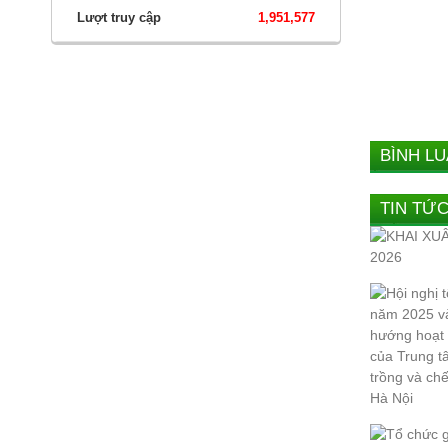
Lượt truy cập
1,951,577
BÌNH L
TIN TỨ