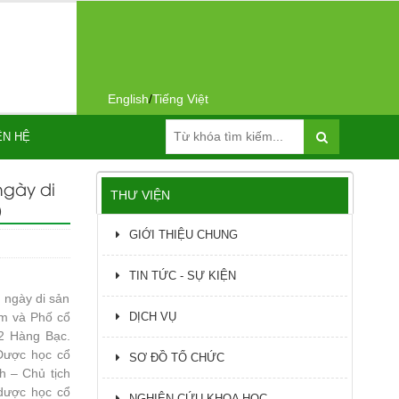
English
/
Tiếng Việt
ÊN HỆ
ngày di
THƯ VIỆN
)
GIỚI THIỆU CHUNG
TIN TỨC - SỰ KIỆN
 ngày di sản
m và Phố cổ
DỊCH VỤ
2 Hàng Bạc.
Dược học cổ
SƠ ĐỒ TỔ CHỨC
h – Chủ tịch
dược học cổ
NGHIÊN CỨU KHOA HỌC