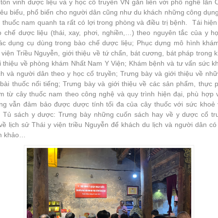
ôn vinh dược liệu và y học cổ truyền VN gắn liền với phố nghề lãn 
iêu biểu, phổ biến cho người dân cũng như du khách những công dụng 
thuốc nam quanh ta rất có lợi trong phòng và điều trị bệnh. Tái hiện 
o chế dược liệu (thái, xay, phơi, nghiền,…) theo nguyên tắc của y họ
các dụng cụ dùng trong bào chế dược liệu; Phục dựng mô hình khá
 viện Triều Nguyễn, giới thiệu về tứ chẩn, bát cương, bát pháp trong
iới thiệu về phòng khám Nhất Nam Y Viện; Khám bệnh và tư vấn sức k
h và người dân theo y học cổ truyền; Trưng bày và giới thiệu về nhữ
bài thuốc nổi tiếng; Trưng bày và giới thiệu về các sản phẩm, thực
m từ cây thuốc nam theo công nghệ và quy trình hiện đại, phù hợp v
ng vẫn đảm bảo được dược tính tối đa của cây thuốc với sức khoẻ 
 Tủ sách y dược: Trưng bày những cuốn sách hay về y dược cổ tr
về lịch sử Thái y viện triều Nguyễn để khách du lịch và người dân có 
am khảo…