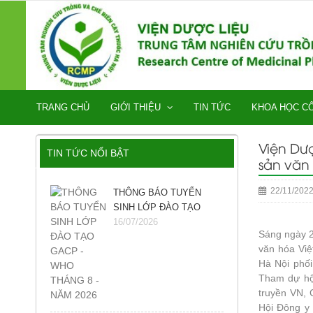
TRANG CHỦ
GIỚI THIỆU
TIN TỨC
KHOA HỌC C
Viện Dượ
TIN TỨC NỔI BẬT
sản văn 
22/11/202
THÔNG BÁO TUYỂN
SINH LỚP ĐÀO TẠO
GACP - WHO THÁNG 8 -
16/07/2026
Sáng ngày 2
NĂM 2026
văn hóa Vi
Hà Nội phố
Tham dự hộ
truyền VN, 
Hội Đông y