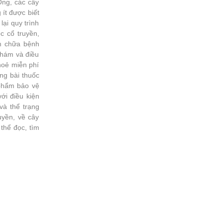
Ông, các cây
ít được biết
lại quy trình
c cổ truyền,
m chữa bệnh
 khám và điều
hoẻ miễn phí
ng bài thuốc
 phẩm bảo vệ
ới điều kiện
và thể trạng
uyền, về cây
thể đọc, tìm