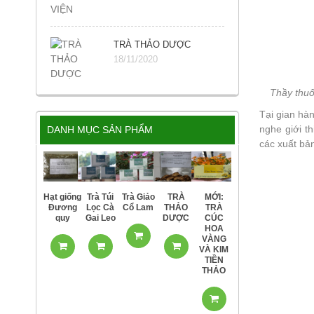
TRÀ THẢO DƯỢC
18/11/2020
Thầy thuố
Tại gian hà
nghe giới t
DANH MỤC SẢN PHẨM
các xuất bản
Hạt giống
Trà Túi
Trà Giảo
TRÀ
MỚI:
Đương
Lọc Cà
Cổ Lam
THẢO
TRÀ
quy
Gai Leo
DƯỢC
CÚC
HOA
VÀNG
VÀ KIM
TIỀN
THẢO