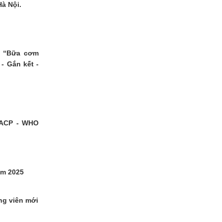
Hà Nội.
c “Bữa cơm
- Gắn kết -
ACP - WHO
ăm 2025
ng viên mới