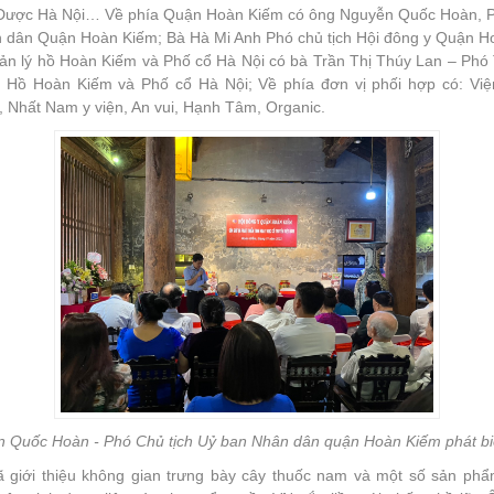
 Dược Hà Nội… Về phía Quận Hoàn Kiếm có ông Nguyễn Quốc Hoàn, P
 dân Quận Hoàn Kiếm; Bà Hà Mi Anh Phó chủ tịch Hội đông y Quận H
ản lý hồ Hoàn Kiếm và Phố cổ Hà Nội có bà Trần Thị Thúy Lan – Phó
 Hồ Hoàn Kiếm và Phố cổ Hà Nội; Về phía đơn vị phối hợp có: Việ
 Nhất Nam y viện, An vui, Hạnh Tâm, Organic.
 Quốc Hoàn - Phó Chủ tịch Uỷ ban Nhân dân quận Hoàn Kiếm phát bi
ã giới thiệu không gian trưng bày cây thuốc nam và một số sản p