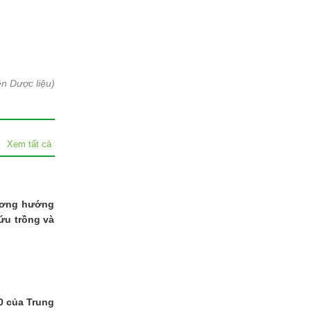
ện Dược liệu)
Xem tất cả
hương hướng
ứu trồng và
0 của Trung